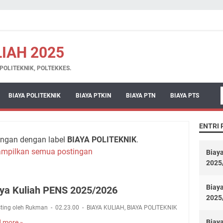
LIAH 2025
N,POLITEKNIK, POLTEKKES.
BIAYA POLITEKNIK
BIAYA PTKIN
BIAYA PTN
BIAYA PTS
ENTRI
ingan dengan label
BIAYA POLITEKNIK
.
ampilkan semua postingan
Biaya
2025
Biay
ya Kuliah PENS 2025/2026
2025
sting oleh Rukman
02.23.00
BIAYA KULIAH
,
BIAYA POLITEKNIK
Biaya
 more »