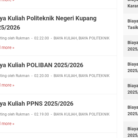
B
Kara
i
a
ya Kuliah Politeknik Negeri Kupang
y
Biaya
a
25/2026
Tasi
K
sting oleh Rukman
02.22.00
BIAYA KULIAH
,
BIAYA POLITEKNIK
u
Biaya
l
 more »
B
2025
i
i
a
a
ya Kuliah POLIBAN 2025/2026
Biaya
h
y
2025
P
a
sting oleh Rukman
02.20.00
BIAYA KULIAH
,
BIAYA POLITEKNIK
E
K
N
 more »
B
Biay
u
S
i
2025
l
2
a
i
ya Kuliah PPNS 2025/2026
0
y
a
Biaya
2
a
h
2025
sting oleh Rukman
02.19.00
BIAYA KULIAH
,
BIAYA POLITEKNIK
5
K
P
/
 more »
B
u
o
Biaya
2
i
l
l
2025
0
a
i