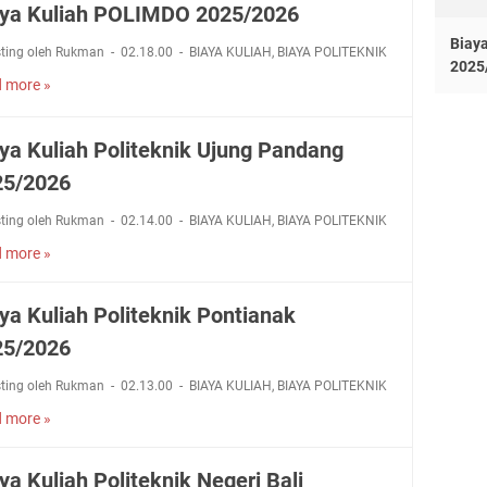
i
aya Kuliah POLIMDO 2025/2026
2
y
a
t
6
a
h
Biaya
e
sting oleh Rukman
02.18.00
BIAYA KULIAH
,
BIAYA POLITEKNIK
K
P
2025
k
 more »
B
u
O
n
i
l
L
i
a
i
I
k
ya Kuliah Politeknik Ujung Pandang
y
a
B
N
a
25/2026
h
A
e
K
P
N
g
sting oleh Rukman
02.14.00
BIAYA KULIAH
,
BIAYA POLITEKNIK
u
P
2
e
l
N
0
r
 more »
B
i
S
2
i
i
a
2
5
K
a
ya Kuliah Politeknik Pontianak
h
0
/
u
y
P
2
2
25/2026
p
a
O
5
0
a
K
L
/
2
sting oleh Rukman
02.13.00
BIAYA KULIAH
,
BIAYA POLITEKNIK
n
u
I
2
6
g
l
 more »
B
M
0
2
i
i
D
2
0
a
a
O
6
ya Kuliah Politeknik Negeri Bali
2
h